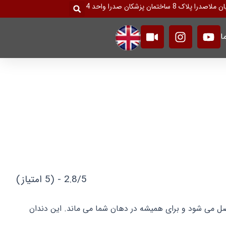
جستجو
ک 8 ساختمان پزشکان صدرا واحد 4
کردن
V
I
Y
ا
i
n
o
d
s
u
e
t
t
o
a
u
g
b
r
e
a
m
2.8/5 - (5 امتیاز)
صل می شود و برای همیشه در دهان شما می ماند. این دندان