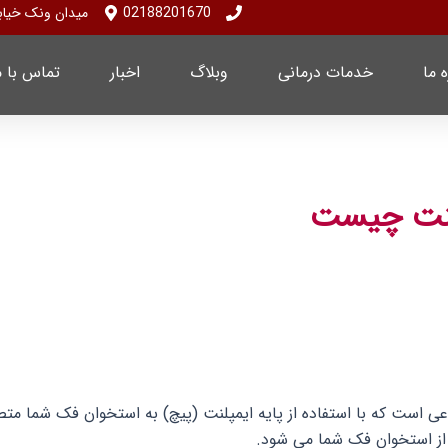
02188201670
میدان ونک خیابان ملاصدرا پلا
ه ما
خدمات درمانی
وبلاگ
اخبار
تماس با م
پلنت چیست
ی است که با استفاده از پایه ایمپلنت (پیچ) به استخوان فک شما مت
از استخوان فک شما می شود.