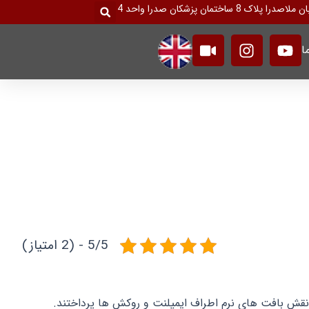
جستجو
ک 8 ساختمان پزشکان صدرا واحد 4
کردن
V
I
Y
ا
i
n
o
d
s
u
e
t
t
o
a
u
g
b
r
e
a
m
5/5 - (2 امتیاز)
قش بافت های نرم اطراف ایمپلنت و روکش ها پرداختند.