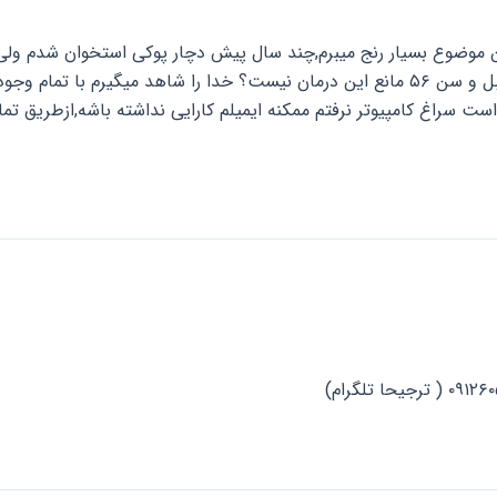
این موضوع بسیار رنج میبرم,چند سال پیش دچار پوکی استخوان شدم ولی در
دوباره اعتماد نفسم را بدست بیاورم؟ آیا پوکی استخوان چند سال قبل و سن ۵۶ مانع این درمان نی
ت سراغ کامپیوتر نرفتم ممکنه ایمیلم کارایی نداشته باشه,ازطریق تماس