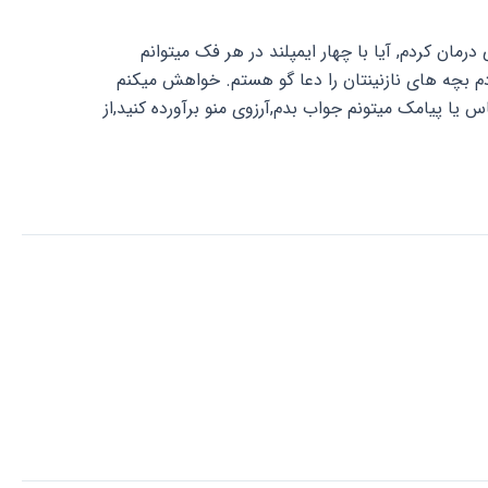
مان کردم, آیا با چهار ایمپلند در هر فک میتوانم
ست؟ خدا را شاهد میگیرم با تمام وجودم بچه های نازنینتان را دعا گو هستم. خواهش میکنم
 یا پیامک میتونم جواب بدم,آرزوی منو برآورده کنید,از