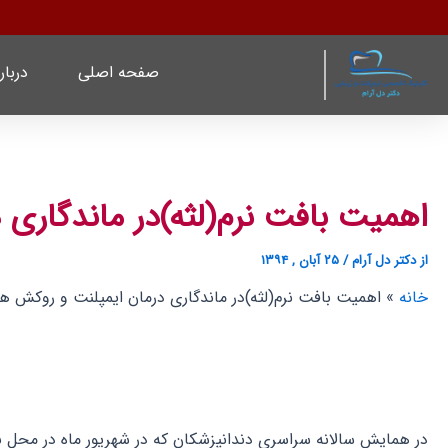
رش
پیمایش
ه
نوشته
حتوا
صفحه اصلی
دربار
اهمیت بافت نرم(لثه)در ماندگاری 
از
دکتر دل آرام
/
۲۵ آبان , ۱۳۹۴
خانه
اهمیت بافت نرم(لثه)در ماندگاری درمان ایمپلنت و روکش ها
در همایش سالانه سراسری دندانپزشکان که در شهریور ماه در محل برج