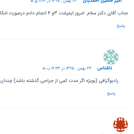
امیر حسین احمدیان
۲۳ بهمن , ۱۳۹۵ در ۱۱:۰۶ ق.ظ
جناب آقای دکتر سلام. امروز ایمپلنت َ۳و ۴ انجام دادم درصورت امکان خواستم نظر شما رو هم جویا شوم. عکس مربوطه رو بعد از دریافت برای شما ارسال میکنم.
پاسخ
ناشناس
۲۳ بهمن , ۱۳۹۵ در ۱۲:۴۳ ب.ظ
رادیوگرافی (بویژه اگر مدت کمی از جراحی گذشته باشد) چندان
پاسخ