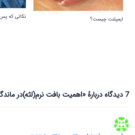
نکاتی که پس ا
ایمپلنت چیست؟
7 دیدگاه دربارهٔ «اهمیت بافت نرم(لثه)در ماندگاری درمان ایمپلنت و روکش ها»