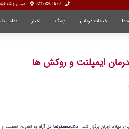
02188201670
میدان ونک خیابان ملاصدرا پلا
ه ما
خدمات درمانی
وبلاگ
اخبار
تماس با م
درمان ایمپلنت و روکش ها
 میلاد تهران برگزار شد، دکتر
محمدرضا دل آرام
به تشریح اهمیت و ن