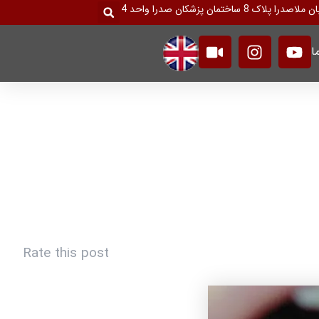
جستجو
ک 8 ساختمان پزشکان صدرا واحد 4
کردن
V
I
Y
ا
i
n
o
d
s
u
e
t
t
o
a
u
g
b
r
e
a
m
Rate this post