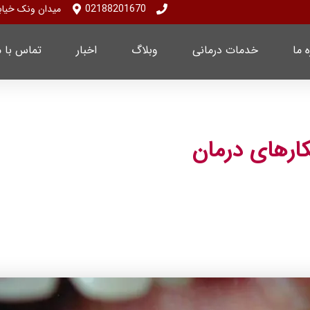
02188201670
میدان ونک خیابان ملاصدرا پلا
ه ما
خدمات درمانی
وبلاگ
اخبار
تماس با م
کارهای درمان