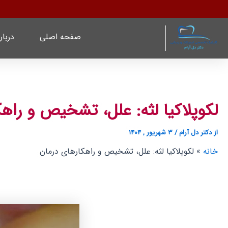
رش
پیمایش
ه
نوشته
حتوا
صفحه اصلی
دربار
لکوپلاکیا لثه: علل، تشخیص و راه
از
دکتر دل آرام
/
۳ شهریور , ۱۴۰۴
خانه
لکوپلاکیا لثه: علل، تشخیص و راهکارهای درمان