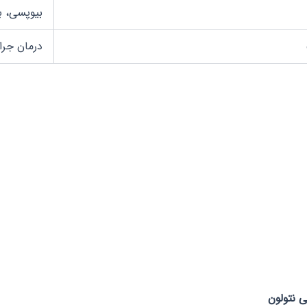
بیوپسی، ب
درمان جرا
 نتولون