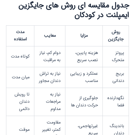
جدول مقایسه ای روش های جایگزین
ایمپلنت در کودکان
روش
مدت
مزایا
معایب
جایگزین
استفاده
پروتز
هزینه پایین،
دوام کم، نیاز
کوتاه مدت
متحرک
نصب سریع
به مراقبت
بریج
عملکرد و زیبایی
نیاز به تراش
میان مدت
دندانی
مناسب
دندان مجاور
نیاز به
تا رویش
نگهدارنده
جلوگیری از
مراجعات
دندان
فضا
حرکت دندان ها
مداوم
دائمی
مقاومت
باندینگ
غیرتهاجمی،
کمتر، تغییر
موقت
دندان
سریع