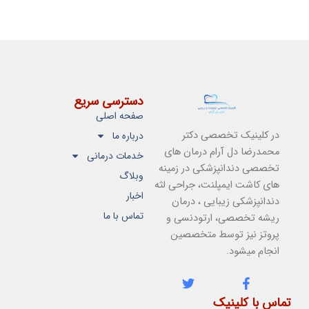
دسترسی سریع
صفحه اصلی
در کلینیک تخصصی دکتر
درباره ما
محمدرضا دل آرام درمان های
خدمات درمانی
تخصصی دندانپزشکی در زمینه
وبلاگ
های کاشت ایمپلنت، جراحی لثه
اخبار
دندانپزشکی زیبایی ، درمان
تماس با ما
ریشه تخصصی، ارتودنسی و
پروتز نیز توسط متخصصین
انجام میشود.
T
F
w
a
تماس با کلینیک
i
c