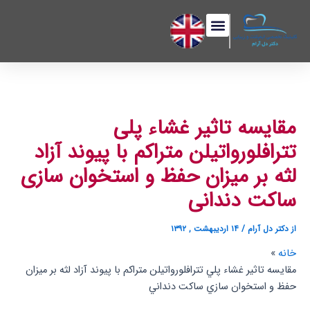
رش
پیمایش
فهرست
ه
نوشته
حتوا
مقایسه تاثیر غشاء پلی
تترافلورواتیلن متراکم با پیوند آزاد
لثه بر میزان حفظ و استخوان سازی
ساکت دندانی
از
دکتر دل آرام
/
۱۴ اردیبهشت , ۱۳۹۲
خانه
مقايسه تاثير غشاء پلي تترافلورواتيلن متراكم با پيوند آزاد لثه بر ميزان
حفظ و استخوان سازي ساكت دنداني