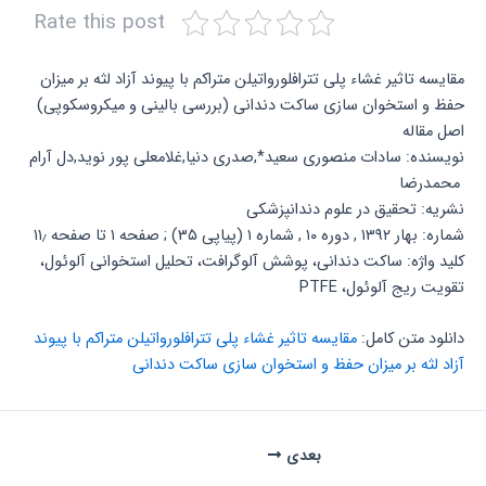
Rate this post
مقایسه تاثیر غشاء پلی تترافلورواتیلن متراکم با پیوند آزاد لثه بر میزان
حفظ و استخوان سازی ساکت دندانی (بررسی بالینی و میکروسکوپی)
اصل مقاله
نویسنده: سادات منصوری سعید*,صدری دنیا,غلامعلی پور نوید,دل آرام
محمدرضا
نشریه: تحقیق در علوم دندانپزشکی
شماره: بهار ۱۳۹۲ , دوره ۱۰ , شماره ۱ (پیاپی ۳۵) ; صفحه ۱ تا صفحه ۱۱٫
کلید واژه: ساکت دندانی، پوشش آلوگرافت، تحلیل استخوانی آلوئول،
تقویت ریج آلوئول، PTFE
دانلود متن کامل:
مقایسه تاثیر غشاء پلی تترافلورواتیلن متراکم با پیوند
آزاد لثه بر میزان حفظ و استخوان سازی ساکت دندانی
بعدی