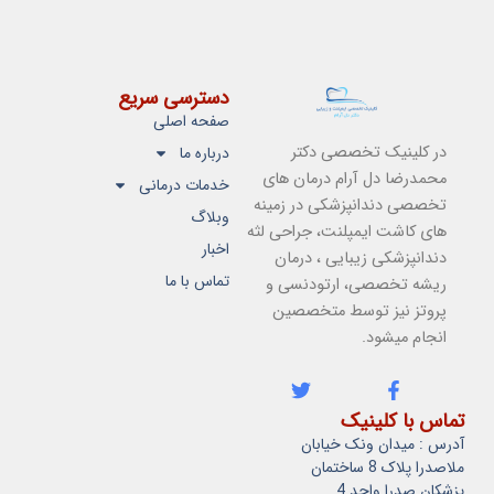
دسترسی سریع
صفحه اصلی
در کلینیک تخصصی دکتر
درباره ما
محمدرضا دل آرام درمان های
خدمات درمانی
تخصصی دندانپزشکی در زمینه
وبلاگ
های کاشت ایمپلنت، جراحی لثه
اخبار
دندانپزشکی زیبایی ، درمان
تماس با ما
ریشه تخصصی، ارتودنسی و
پروتز نیز توسط متخصصین
انجام میشود.
T
F
w
a
تماس با کلینیک
i
c
آدرس : میدان ونک خیابان
t
e
t
b
ملاصدرا پلاک 8 ساختمان
e
o
پزشکان صدرا واحد 4